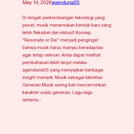
May 14, 2026
agendunia55
Di tengah perkembangan teknologi yang
pesat, musik menemukan bentuk baru yang
lebih fleksibel dan inklusif. Konsep
“Resonate or Die” menjadi pengingat
bahwa musik harus mampu beradaptasi
agar tetap relevan. Anda dapat melihat
pembahasan lebih lanjut melalui
agendunia55 yang menyajikan berbagai
insight menarik. Musik sebagai Identitas
Generasi Musik sering kali mencerminkan
karakter suatu generasi. Lagu-lagu
tertentu…