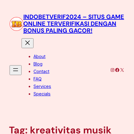
INDOBETVERIF2024 – SITUS GAME
ONLINE TERVERIFIKASI DENGAN
BONUS PALING GACOR!
About
Blog
Instagram
Facebo
X
Contact
FAQ
Services
Specials
Tag:
kreativitas musik