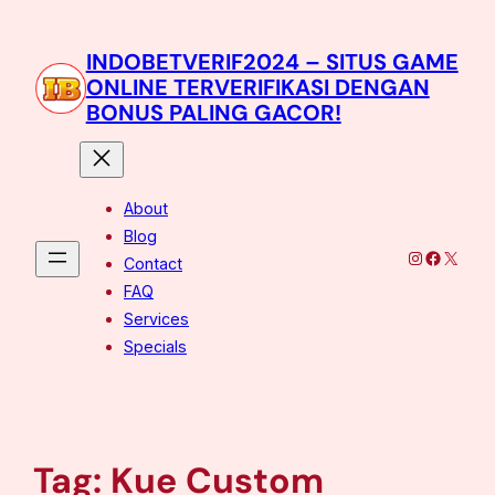
INDOBETVERIF2024 – SITUS GAME
ONLINE TERVERIFIKASI DENGAN
BONUS PALING GACOR!
About
Blog
Instagram
Facebo
X
Contact
FAQ
Services
Specials
Tag:
Kue Custom