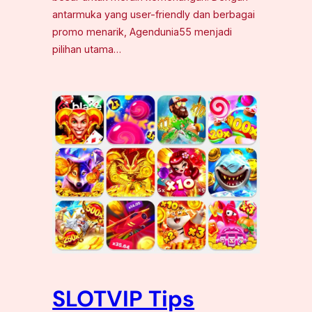
antarmuka yang user-friendly dan berbagai
promo menarik, Agendunia55 menjadi
pilihan utama…
SLOTVIP Tips