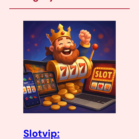
Slotvip: