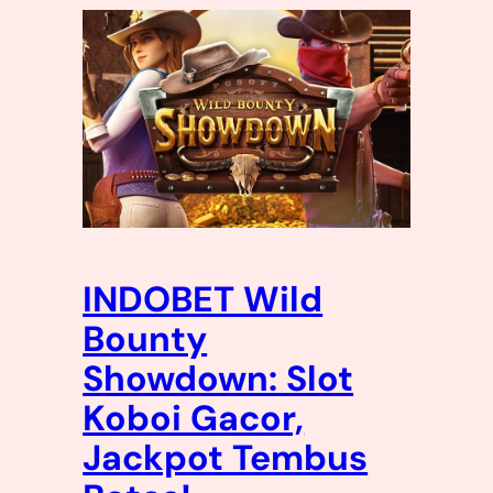
INDOBET Wild
Bounty
Showdown: Slot
Koboi Gacor,
Jackpot Tembus