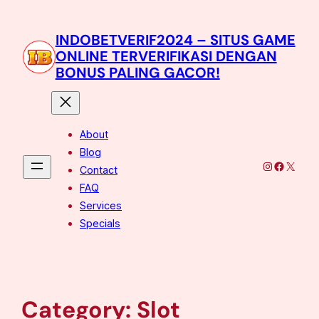
INDOBETVERIF2024 – SITUS GAME
ONLINE TERVERIFIKASI DENGAN
BONUS PALING GACOR!
About
Blog
Instagram
Facebo
X
Contact
FAQ
Services
Specials
Category:
Slot