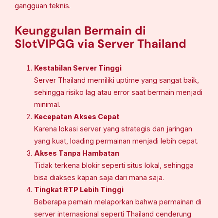
gangguan teknis.
Keunggulan Bermain di
SlotVIPGG via Server Thailand
Kestabilan Server Tinggi
Server Thailand memiliki uptime yang sangat baik,
sehingga risiko lag atau error saat bermain menjadi
minimal.
Kecepatan Akses Cepat
Karena lokasi server yang strategis dan jaringan
yang kuat, loading permainan menjadi lebih cepat.
Akses Tanpa Hambatan
Tidak terkena blokir seperti situs lokal, sehingga
bisa diakses kapan saja dari mana saja.
Tingkat RTP Lebih Tinggi
Beberapa pemain melaporkan bahwa permainan di
server internasional seperti Thailand cenderung