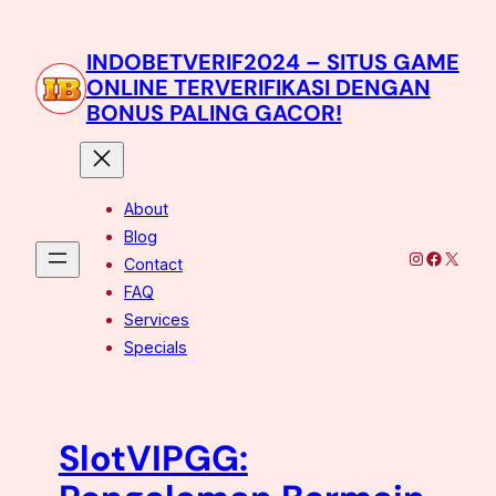
Skip
to
INDOBETVERIF2024 – SITUS GAME
content
ONLINE TERVERIFIKASI DENGAN
BONUS PALING GACOR!
About
Blog
Instagram
Facebo
X
Contact
FAQ
Services
Specials
SlotVIPGG: