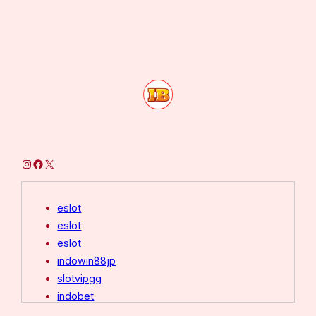
Instagram
Facebook
X
eslot
eslot
eslot
indowin88jp
slotvipgg
indobet
eslot