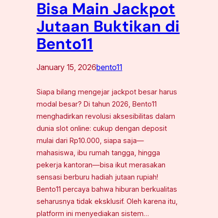
Bisa Main Jackpot
Jutaan Buktikan di
Bento11
January 15, 2026
bento11
Siapa bilang mengejar jackpot besar harus
modal besar? Di tahun 2026, Bento11
menghadirkan revolusi aksesibilitas dalam
dunia slot online: cukup dengan deposit
mulai dari Rp10.000, siapa saja—
mahasiswa, ibu rumah tangga, hingga
pekerja kantoran—bisa ikut merasakan
sensasi berburu hadiah jutaan rupiah!
Bento11 percaya bahwa hiburan berkualitas
seharusnya tidak eksklusif. Oleh karena itu,
platform ini menyediakan sistem…