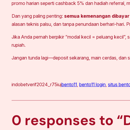
promo harian seperti cashback 5% dan hadiah referral, 
Dan yang paling penting:
semua kemenangan dibayar 
alasan teknis palsu, dan tanpa penundaan berhari-hari. 
Jika Anda pernah berpikir “modal kecil = peluang kecil”, 
rupiah.
Jangan tunda lagi—deposit sekarang, main cerdas, dan si
indobetverif2024_r75iuj
bento11
, 
bento11 login
, 
situs bent
0 responses to “