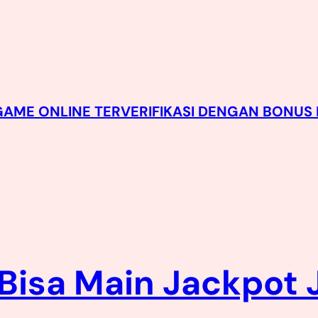
 GAME ONLINE TERVERIFIKASI DENGAN BONUS
 Bisa Main Jackpot