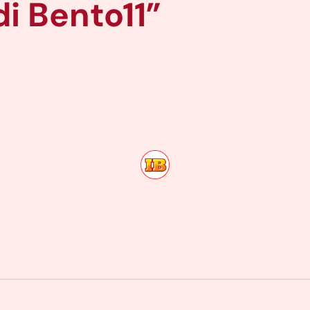
i Bento11”