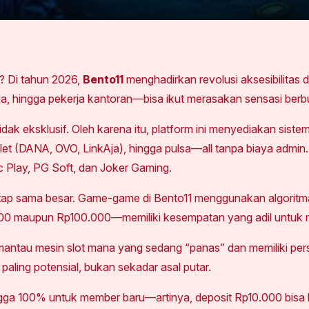
? Di tahun 2026,
Bento11
menghadirkan revolusi aksesibilitas 
a, hingga pekerja kantoran—bisa ikut merasakan sensasi berbu
dak eksklusif. Oleh karena itu, platform ini menyediakan sis
let (DANA, OVO, LinkAja), hingga pulsa—all tanpa biaya admi
ic Play, PG Soft, dan Joker Gaming.
etap sama besar. Game-game di Bento11 menggunakan algoritm
100 maupun Rp100.000—memiliki kesempatan yang adil untuk memi
au mesin slot mana yang sedang “panas” dan memiliki perse
aling potensial, bukan sekadar asal putar.
ngga 100% untuk member baru—artinya, deposit Rp10.000 bisa